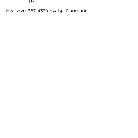
L9
Hvalsøvej 387, 4330 Hvalsø, Danmark
Grønnebjærggaard
Tlf.:
+45 40 18 83 43
/
+45 27 38 68 43
E-mail:
mads@gronnebjaerggaard.dk
/
ida@gronnebjaerggaard.dk